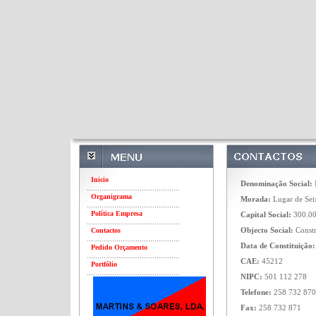
Inicio
Denominação Social:
M
............................................
Organigrama
Morada:
Lugar de Sei
............................................
Política Empresa
Capital Social:
300.00
............................................
Objecto Social:
Constr
Contactos
............................................
Data de Constituição:
Pedido Orçamento
............................................
CAE:
45212
Portfólio
............................................
NIPC:
501 112 278
Telefone:
258 732 870
Fax:
258 732 871