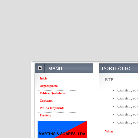
Inicio
RTP
............................................
Organigrama
............................................
Construção 
Política Qualidade
............................................
Construção 
Contactos
............................................
Construção 
Pedido Orçamento
............................................
Construção 
Portfólio
............................................
Construção 
Voltar